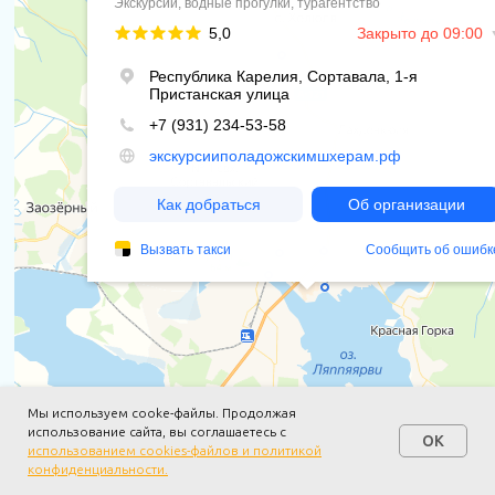
Мы используем cooke-файлы. Продолжая
использование сайта, вы соглашаетесь с
OK
ЭКСКУРСИИ ПО ЛАДОЖСКИМ ШХЕРАМ
Написать нам
использованием cookies-файлов и политикой
конфиденциальности.