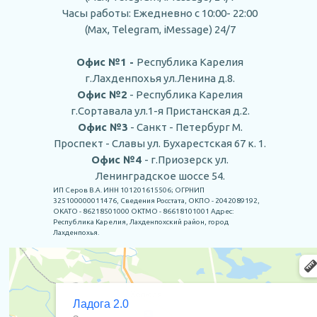
Часы работы: Ежедневно с 10:00- 22:00
(Max, Telegram, iMessage) 24/7
Офис №1 -
Республика Карелия
г.Лахденпохья ул.Ленина д.8.
Офис №2
- Республика Карелия
г.Сортавала ул.1-я Пристанская д.2.
Офис №3
- Санкт - Петербург М.
Проспект - Славы ул. Бухарестская 67 к. 1.
Офис №4
- г.Приозерск ул.
Ленинградское шоссе 54.
ИП Серов В.А. ИНН 101201615506; ОГРНИП
325100000011476, Сведения Росстата, ОКПО - 2042089192,
ОКАТО - 86218501000 ОКТМО - 86618101001 Адрес:
Республика Карелия, Лахденпохский район, город
Лахденпохья.