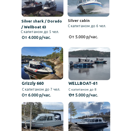
Silver cabin
Silver shark / Dorado
С капитаном до 6 чел.
/ Wellboat 63
С капитаном до 5 чел.
От 5.000 р/час.
От 4.000 р/час.
Grizzly 660
WELLBOAT-61
С капитаном до 7 чел.
С капитаном до 8
От 6.000 р/час.
чел.
От 5.000 р/час.