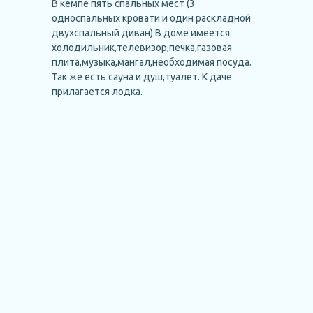
В кемпе пять спальных мест (3
односпальных кровати и один раскладной
двухспальный диван).В доме имеется
холодильник,телевизор,печка,газовая
плита,музыка,мангал,необходимая посуда.
Так же есть сауна и душ,туалет. К даче
прилагается лодка.