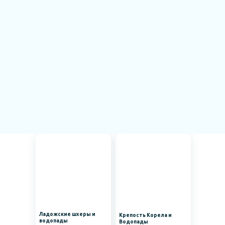
Ладожские шхеры и
Крепость Корела и
водопады
Водопады