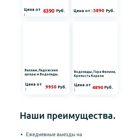
Цена от
3890
6390
Руб.
Цена от :
Руб.
:
Валаам, Ладожские
Водопады, Гора Филина,
шхеры и Водопады.
Крепость Корела
Цена от
Цена от
9950
Руб.
4890
Руб.
:
:
Наши преимущества.
Ежедневные выезды на